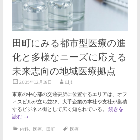
田町にみる都市型医療の進
化と多様なニーズに応える
未来志向の地域医療拠点
2025年12月18日
Eiji
東京の中心部の交通要所に位置するエリアは、オフ
ィスビルが立ち並び、大手企業の本社や支社が集積
するビジネス街として広く知られている。
続きを
読む
→
内科
、
医療
、
田町
医療