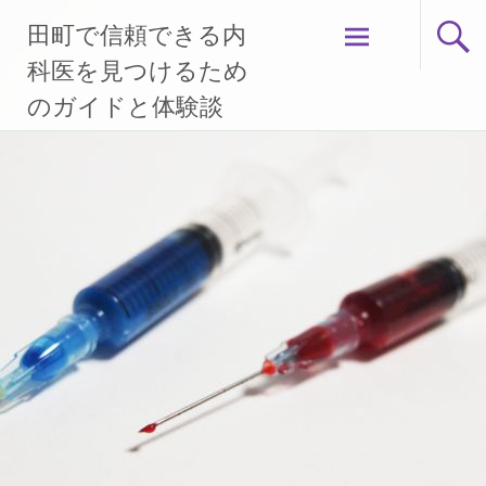
コ
田町で信頼できる内
ン
テ
科医を見つけるため
ン
のガイドと体験談
ツ
へ
ス
キ
ッ
プ