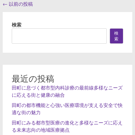
投
←
以前の投稿
稿
ナ
検索
ビ
検
索
ゲ
ー
シ
ョ
最近の投稿
ン
田町に息づく都市型内科診療の最前線多様なニーズ
に応える街と健康の融合
田町の都市機能と心強い医療環境が支える安全で快
適な街の魅力
田町にみる都市型医療の進化と多様なニーズに応え
る未来志向の地域医療拠点