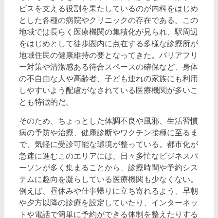
ビスを支える役割を果たしているのが内科をはじめ
とした各種の病院やクリニックの存在である。この
地域では長らく医療機関の集積化が見られ、駅周辺
をはじめとして徒歩圏内に点在する多様な診療所が
地域住民の健康維持の要となってきた。バリアフリ
ー対策や清潔感ある待合スペースの確保など、身体
の不自由な人や高齢者、子ども連れの家族にも利用
しやすいよう配慮がなされている医療機関が多いこ
とも特徴的だ。
そのため、ちょっとした体調不良や風邪、生活習慣
病の予防や治療、健康診断やワクチン接種に至るま
で、気軽に受診可能な環境が整っている。都市化が
急速に進むこのエリアには、日々多忙なビジネスパ
ーソンが多く集まることから、診療時間や予約シス
テムに趣向を凝らしている医療機関も少なくない。
例えば、昼休みや仕事帰りに立ち寄れるよう、早朝
や夕方以降の診療を設定していたり、インターネッ
トや電話で簡単に予約ができる体制を整えたりする