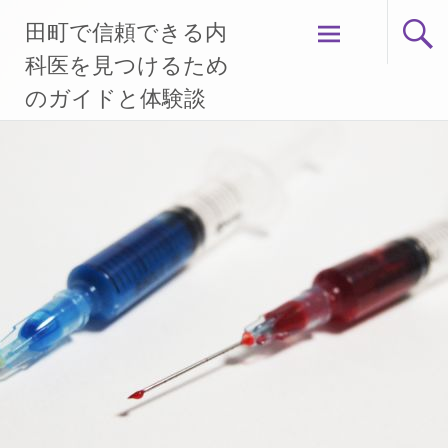
コ
田町で信頼できる内
ン
テ
科医を見つけるため
ン
のガイドと体験談
ツ
へ
ス
キ
ッ
プ