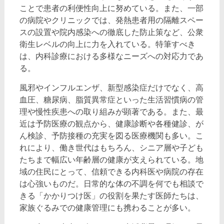
ことで患者の利便性向上に努めている。また、一部
の病院やクリニックでは、発熱患者用の隔離スペー
スの設置や院内感染への徹底した防止策など、公衆
衛生レベルの向上に力を入れている。特筆すべき
は、内科診療における多様なニーズへの対応力であ
る。
風邪やインフルエンザ、新型感染症だけでなく、高
血圧、糖尿病、脂質異常症といった生活習慣病の管
理や慢性疾患への取り組みが顕著である。また、最
近は予防医療の観点から、健康診断や各種健診、が
ん検診、予防接種の充実を図る医療機関も多い。こ
れにより、働き世代はもちろん、シニア層や子ども
たちまで幅広い年齢層の健康が支えられている。地
域の住民にとって、信頼できる内科医や病院の存在
は心強いものだ。日常的な体の不調を何でも相談で
きる「かかりつけ医」の役割を果たす医師たちは、
家族ぐるみでの健康管理にも携わることが多い。