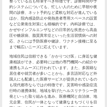
整っている点も特筆すべき特徴です。診療時間や予
約システムについても、忙しい人のために早朝や夜
間の診療、ネット予約など柔軟な対応が進んでいる
ほか、院内感染防止や発熱患者専用スペースの設置
など公衆衛生対策にも積極的です。内科診療では、
かぜやインフルエンザなどの日常的な疾患から高血
圧や糖尿病、脂質異常症といった生活習慣病への対
応、さらには予防医療や健診、ワクチン接種に至る
まで幅広いニーズに応えています。
地域住民は信頼できる「かかりつけ医」に身近な健
康相談ができ、必要時には他の専門機関への紹介や
連携もスムーズに行われています。また、多国籍な
居住者や就労者が多いことから、多言語対応など外
国人にも配慮した医療サービスが提供されているの
も現代都市ならではの特徴です。災害時や感染症流
行時の連携体制、地域を挙げたヘルスリテラシー啓
発といった取り組みも進み、医療機関と自治体、地
元企業、住民が一体となって健康なまちづくりを目