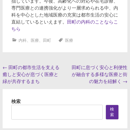
指しています。今後、高齢化への対応や在宅診療、
専門医療との連携強化がより一層求められる中、内
科を中心とした地域医療の充実は都市生活の安心に
直結しているといえます。
田町の内科のことならこ
ちら
内科
、
医療
、
田町
医療
投
←
田町の都市生活を支える
田町に息づく安心と利便性
癒しと安心が息づく医療と
が融合する多様な医療と街
稿
緑が共存するまち
の魅力を紐解く
→
ナ
ビ
検索
ゲ
検
ー
索
シ