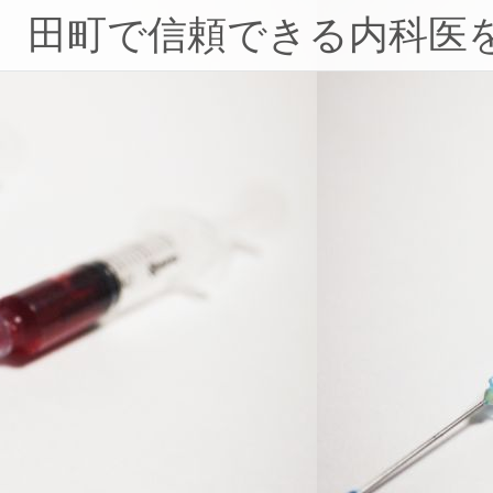
コ
田町で信頼できる内科医
ン
テ
ン
ツ
へ
ス
キ
ッ
プ