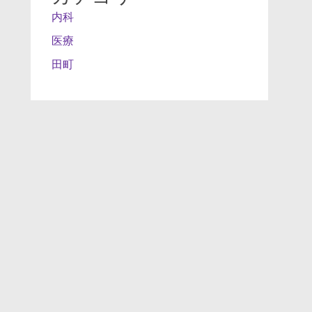
内科
医療
田町