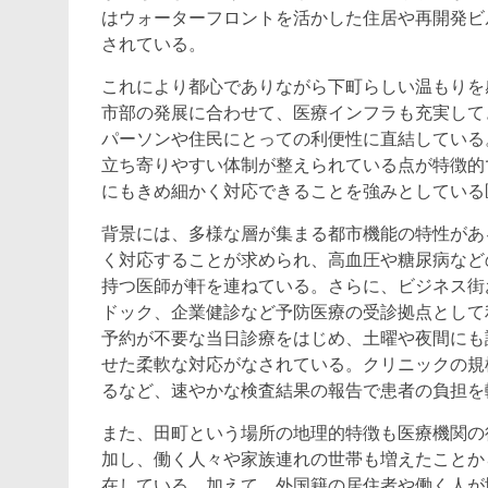
はウォーターフロントを活かした住居や再開発ビ
されている。
これにより都心でありながら下町らしい温もりを
市部の発展に合わせて、医療インフラも充実して
パーソンや住民にとっての利便性に直結している
立ち寄りやすい体制が整えられている点が特徴的
にもきめ細かく対応できることを強みとしている
背景には、多様な層が集まる都市機能の特性があ
く対応することが求められ、高血圧や糖尿病など
持つ医師が軒を連ねている。さらに、ビジネス街
ドック、企業健診など予防医療の受診拠点として
予約が不要な当日診療をはじめ、土曜や夜間にも
せた柔軟な対応がなされている。クリニックの規
るなど、速やかな検査結果の報告で患者の負担を
また、田町という場所の地理的特徴も医療機関の
加し、働く人々や家族連れの世帯も増えたことか
在している。加えて、外国籍の居住者や働く人が