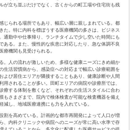
ルが立ち並ぶだけでなく、古くからの町工場や住宅街も残
感じられる場所でもあり、幅広い層に親しまれている。都
きた。特に内科を標ぼうする医療機関の多さは、ビジネス
。通勤中や仕事帰り、ランチタイムで少し空いた時間にも
である。また、慢性的な疾患に対応したり、急な体調不良
医療機関も見受けられる。
る。人の流れが激しいため、多様な健康ニーズにきめ細か
の生活習慣病から、感染症への対応まで幅広い診療範囲を
および居住エリアが隣接することもあり、健康診断や人間
利用されることが多い。田町エリアの病院や診療所では、
診療する体制を敷くなど、それぞれの生活スタイルに合わ
模もさまざまで、院内で検体検査が可能な検査機器を備え
軽減し、地域医療連携にも力を入れている。
役割を高めている。計画的な都市再開発によって人口が増
ら、内科クリニックや病院へのニーズが常に高い水準で存
増えていることから、多文化に配慮した医療サービスの提