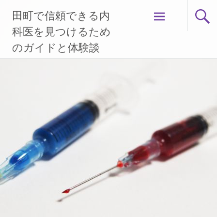
コ
田町で信頼できる内
ン
テ
科医を見つけるため
ン
のガイドと体験談
ツ
へ
ス
キ
ッ
プ