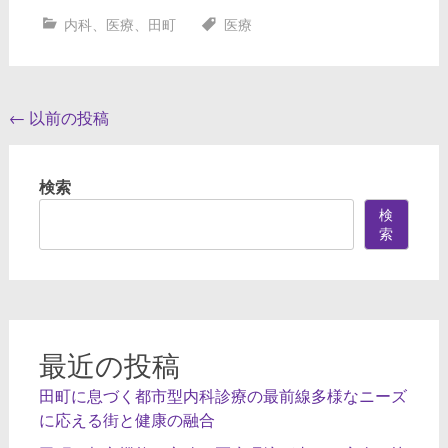
内科
、
医療
、
田町
医療
投
←
以前の投稿
稿
ナ
検索
ビ
検
索
ゲ
ー
シ
ョ
最近の投稿
ン
田町に息づく都市型内科診療の最前線多様なニーズ
に応える街と健康の融合